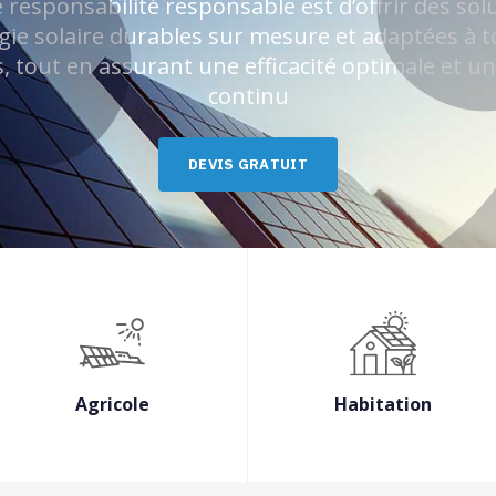
 responsabilité responsable est d’offrir des sol
gie solaire durables sur mesure et adaptées à t
, tout en assurant une efficacité optimale et u
continu
D
E
V
I
S
G
R
A
T
U
I
T
Agricole
Habitation