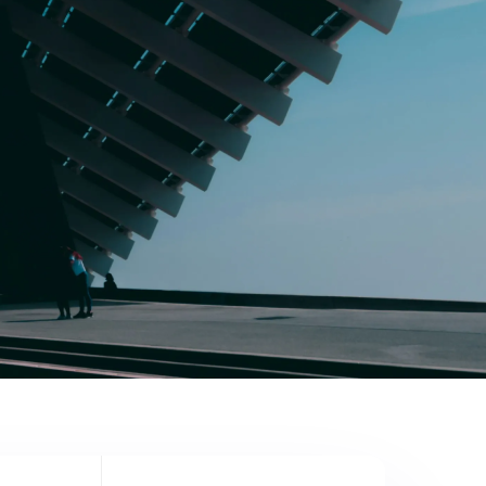
0
1
2
0
0
3