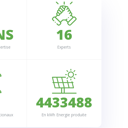
1
1
4
2
2
0
5
3
3
NS
1
6
0
0
0
4
4
2
7
ertise
Experts
1
1
0
0
1
5
5
3
8
2
2
1
1
2
6
6
4
9
3
3
2
2
3
7
7
5
4
4
3
3
4
8
8
6
5
5
4
4
5
9
9
7
ationaux
En kWh Energie produite