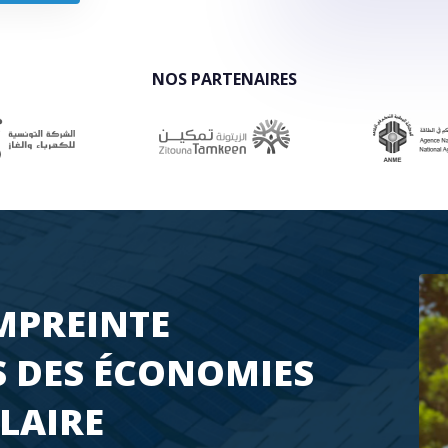
7
8
8
9
NOS PARTENAIRES
9
MPREINTE
S DES ÉCONOMIES
OLAIRE