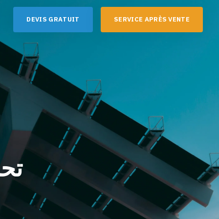
D
E
V
I
S
G
R
A
T
U
I
T
S
E
R
V
I
C
E
A
P
R
È
S
V
E
N
T
E
تحب