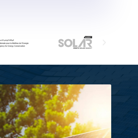
6
6
5
5
6
8
7
7
6
6
7
9
8
8
7
7
8
9
9
8
8
9
9
9