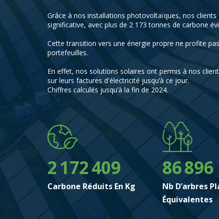
0
0
Grâce à nos installations photovoltaïques, nos clients
1
0
0
1
significative, avec plus de 2 173 tonnes de carbone évi
0
2
1
1
2
Cette transition vers une énergie propre ne profite pa
portefeuilles.
1
3
2
0
2
3
0
En effet, nos solutions solaires ont permis à nos clien
2
4
3
1
3
4
1
sur leurs factures d'électricité jusqu’à ce jour.
Chiffres calculés jusqu’à la fin de 2024.
3
0
5
4
2
4
5
2
4
1
6
5
3
5
6
3
0
5
0
2
7
6
4
6
7
4
1
0
6
1
3
8
7
5
7
8
5
2
1
7
2
4
0
9
8
6
8
9
6
3
2
8
3
5
1
9
7
9
7
Carbone Réduits En Kg
Nb D’arbres P
4
3
9
4
6
2
8
8
Équivalentes
5
4
5
7
3
9
9