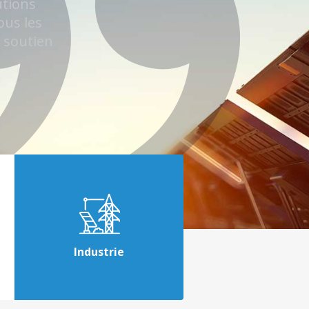
utions
ous les
n soutien
Industrie