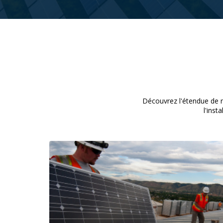
6
5
6
8
4
7
6
7
9
5
8
7
8
6
9
8
9
7
9
8
9
Découvrez l'étendue de no
l'ins