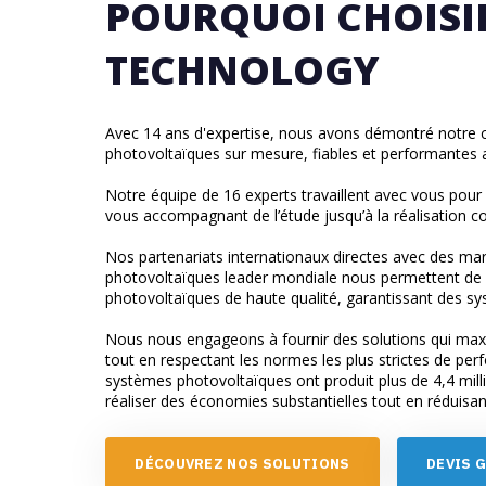
POURQUOI CHOISI
TECHNOLOGY
Avec 14 ans d'expertise, nous avons démontré notre ca
photovoltaïques sur mesure, fiables et performantes
Notre équipe de 16 experts travaillent avec vous pour
vous accompagnant de l’étude jusqu’à la réalisation com
Nos partenariats internationaux directes avec des ma
photovoltaïques leader mondiale nous permettent de v
photovoltaïques de haute qualité, garantissant des sy
Nous nous engageons à fournir des solutions qui max
tout en respectant les normes les plus strictes de per
systèmes photovoltaïques ont produit plus de 4,4 mill
réaliser des économies substantielles tout en réduisa
D
É
C
O
U
V
R
E
Z
N
O
S
S
O
L
U
T
I
O
N
S
D
E
V
I
S