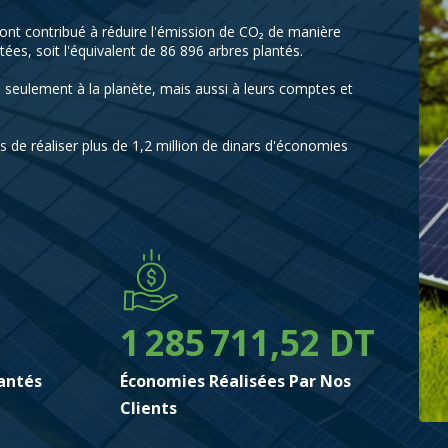
 ont contribué à réduire l'émission de CO₂ de manière
0
tées, soit l'équivalent de 86 896 arbres plantés.
1
0
s seulement à la planète, mais aussi à leurs comptes et
2
1
ts de réaliser plus de 1,2 million de dinars d'économies
3
0
2
0
4
1
3
1
5
2
4
2
0
6
3
5
3
0
0
1
7
4
6
0
0
4
1
1
2
8
5
7
1
1
,
5
2
DT
2
3
9
6
8
2
2
6
3
lantés
Économies Réalisées Par Nos
3
4
7
9
3
3
7
4
Clients
4
5
8
4
4
8
5