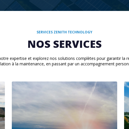
5
6
9
5
5
9
6
6
7
6
6
7
7
8
7
7
8
SERVICES ZENITH TECHNOLOGY
8
9
8
8
9
NOS SERVICES
9
9
9
tre expertise et explorez nos solutions complètes pour garantir la r
tallation à la maintenance, en passant par un accompagnement personn