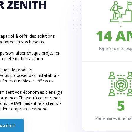
R ZENITH
2
0
3
0
1
4
A
pacité à offrir des solutions
 adaptées à vos besoins.
1
2
5
Expérience et exp
 personnaliser chaque projet, en
2
3
6
plète de l’installation.
rques de produits
3
4
7
ous proposer des installations
stèmes durables et efficaces.
4
5
8
imisent vos économies d'énergie
formance. Et jusqu’à ce jour, nos
5
6
9
ions de kWh, aidant nos clients à
nt leur empreinte carbone.
6
7
Partenaires intern
G
R
A
T
U
I
T