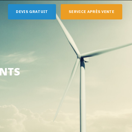
D
E
V
I
S
G
R
A
T
U
I
T
S
E
R
V
I
C
E
A
P
R
È
S
V
E
N
T
E
ENTS