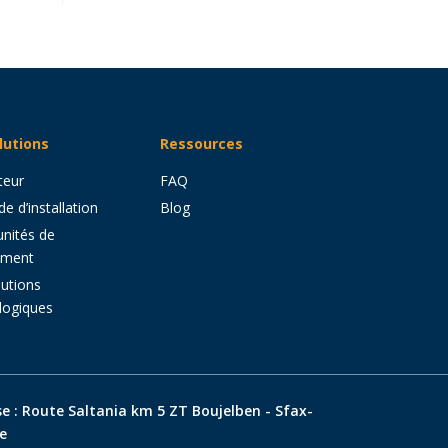
lutions
Ressources
teur
FAQ
e d’installation
Blog
nités de
ement
utions
ologiques
e : Route Saltania km 5 ZT Boujelben - Sfax-
e