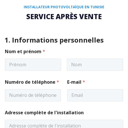
INSTALLATEUR PHOTOVOLTAÏQUE EN TUNISIE
SERVICE APRÈS VENTE
1. Informations personnelles
Nom et prénom
*
Prénom
Nom
C
v
Numéro de téléphone
*
E-mail
*
o
i
m
d
m
é
e
o
n
d
t
’
Adresse complète de l'installation
a
i
i
n
r
s