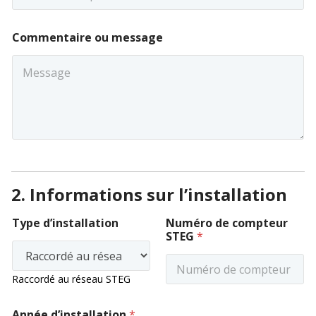
e
t
p
a
r
l
Commentaire ou message
é
l
f
a
é
t
r
i
é
o
d
n
’
o
i
u
n
s
t
2. Informations sur l’installation
a
l
Type d’installation
Numéro de compteur
l
STEG
*
a
t
i
o
Raccordé au réseau STEG
n
Année d’installation
*