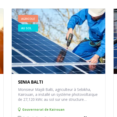
AGRICOLE
AU SOL
SENIA BALTI
Monsieur Majdi Balti, agriculteur à Sebikha,
Kairouan, a installé un système photovoltaïque
de 27,120 kWc au sol sur une structure
galvanisée, durable et robuste, conçue pour
résister aux intempéries. Cette installation
Gouvernorat de
Kairouan
permet de créer une alimentation triphasée de