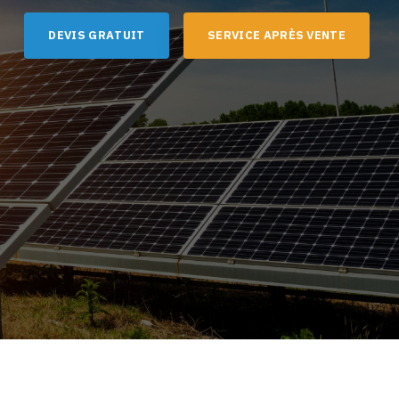
D
E
V
I
S
G
R
A
T
U
I
T
S
E
R
V
I
C
E
A
P
R
È
S
V
E
N
T
E