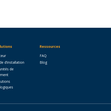
lutions
Ressources
teur
FAQ
e d’installation
Blog
nités de
ement
utions
ologiques