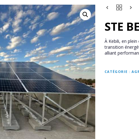
STE B
À Kebili, en plei
transition énerge
alliant performan
CATÉGORIE :
AG