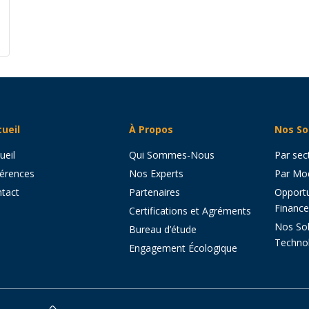
ueil
À Propos
Nos So
ueil
Qui Sommes-Nous
Par sec
érences
Nos Experts
Par Mod
tact
Partenaires
Opportu
Financ
Certifications et Agréments
Nos Sol
Bureau d’étude
Techn
Engagement Écologique