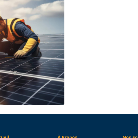
ueil
À Propos
Nos So