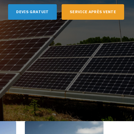
D
E
V
I
S
G
R
A
T
U
I
T
S
E
R
V
I
C
E
A
P
R
È
S
V
E
N
T
E