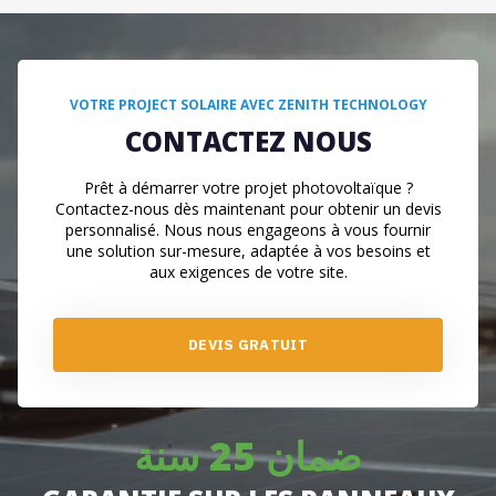
VOTRE PROJECT SOLAIRE AVEC ZENITH TECHNOLOGY
CONTACTEZ NOUS
Prêt à démarrer votre projet photovoltaïque ?
Contactez-nous dès maintenant pour obtenir un devis
personnalisé. Nous nous engageons à vous fournir
une solution sur-mesure, adaptée à vos besoins et
aux exigences de votre site.
D
E
V
I
S
G
R
A
T
U
I
T
ضمان 25 سنة