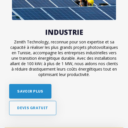
INDUSTRIE
Zenith Technology, reconnue pour son expertise et sa
capacité à réaliser les plus grands projets photovoltaïques
en Tunisie, accompagne les entreprises industrielles vers
une transition énergétique durable. Avec des installations
allant de 100 kWc à plus de 1 MW, nous aidons nos clients
à réduire drastiquement leurs coûts énergétiques tout en
optimisant leur productivité.
S
A
V
O
I
R
P
L
U
S
D
E
V
I
S
G
R
A
T
U
I
T