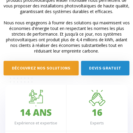
produits photovoltaïques leader mondiale nous permettent de
vous proposer des installations photovoltaïques de haute qualité,
garantissant des systèmes durables et efficaces.
Nous nous engageons à fournir des solutions qui maximisent vos
économies d'énergie tout en respectant les normes les plus
strictes de performance. Et jusqu’à ce jour, nos systèmes
photovoltaïques ont produit plus de 4,4 millions de kWh, aidant
nos clients à réaliser des économies substantielles tout en
réduisant leur empreinte carbone.
0
1
D
É
C
O
U
V
R
E
Z
N
O
S
S
O
L
U
T
I
O
N
S
D
E
V
I
S
G
R
A
T
U
I
T
0
2
1
3
0
0
2
4
1
1
0
3
0
5
2
2
1
4
ANS
1
6
0
3
3
2
5
2
7
1
0
0
0
4
4
Expérience et expertise
Experts
3
6
3
8
2
1
1
0
0
1
5
5