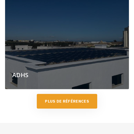
ADHS
P
L
U
S
D
E
R
É
F
É
R
E
N
C
E
S