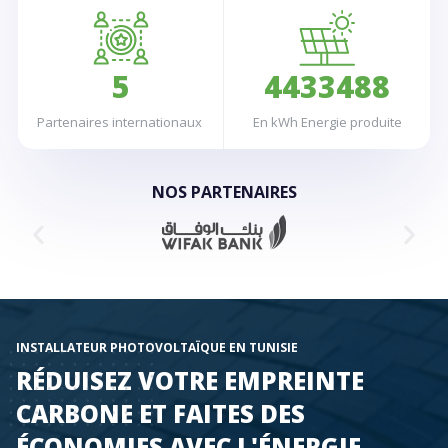
4
7
4
9
3
2
2
1
1
2
6
6
5
8
5
4
3
3
2
2
3
7
7
6
9
6
5
4
4
3
3
4
8
8
7
7
6
5
5
4
4
5
9
9
Partenaires internationaux
En kWh Energie produite
8
8
7
6
6
5
5
6
9
9
8
7
7
6
6
7
NOS PARTENAIRES
9
8
8
7
7
8
9
9
8
8
9
9
9
INSTALLATEUR PHOTOVOLTAÏQUE EN TUNISIE
RÉDUISEZ VOTRE EMPREINTE
CARBONE ET FAITES DES
ÉCONOMIES AVEC L'ÉNERGIE