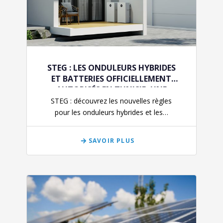
STEG : LES ONDULEURS HYBRIDES
ET BATTERIES OFFICIELLEMENT
AUTORISÉS EN TUNISIE, UNE
AVANCÉE MAJEURE POUR LE
STEG : découvrez les nouvelles règles
STOCKAGE D’ÉNERGIE
pour les onduleurs hybrides et les…
PHOTOVOLTAÏQUE
SAVOIR PLUS