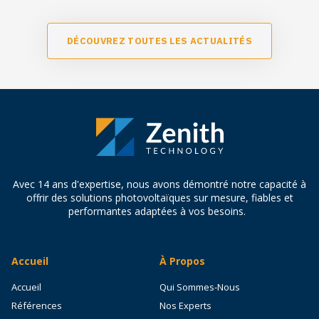
D
É
C
O
U
V
R
E
Z
T
O
U
T
E
S
L
E
S
A
C
T
U
A
L
I
T
É
S
Avec 14 ans d'expertise, nous avons démontré notre capacité à
offrir des solutions photovoltaïques sur mesure, fiables et
performantes adaptées à vos besoins.
Accueil
À Propos
Accueil
Qui Sommes-Nous
Références
Nos Experts