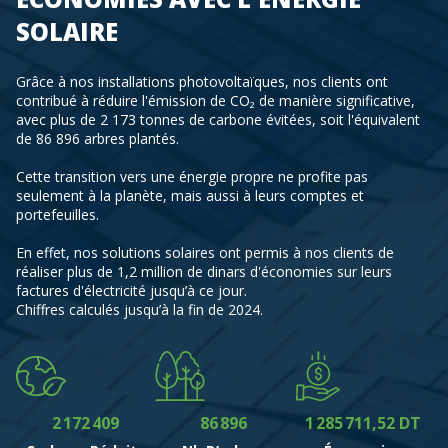
SOLAIRE
Grâce à nos installations photovoltaïques, nos clients ont
contribué à réduire l'émission de CO₂ de manière significative,
avec plus de 2 173 tonnes de carbone évitées, soit l'équivalent
de 86 896 arbres plantés.
Cette transition vers une énergie propre ne profite pas
seulement à la planète, mais aussi à leurs comptes et
portefeuilles.
En effet, nos solutions solaires ont permis à nos clients de
réaliser plus de 1,2 million de dinars d'économies sur leurs
0
0
factures d'électricité jusqu’à ce jour.
1
0
0
1
0
Chiffres calculés jusqu’à la fin de 2024.
0
2
1
1
2
1
0
1
3
2
0
2
3
0
2
1
2
4
3
1
3
4
1
3
0
2
0
3
0
5
4
2
4
5
2
4
1
3
1
4
1
6
5
3
5
6
3
5
2
4
2
0
5
0
2
7
6
4
6
7
4
0
6
3
5
3
0
1
0
6
1
3
8
7
5
7
8
5
0
1
7
4
6
0
0
4
1
2
1
7
2
4
0
9
8
6
8
9
6
1
2
8
5
7
1
1
,
5
2
DT
3
2
8
3
5
1
9
7
9
7
2
3
9
6
8
2
2
6
3