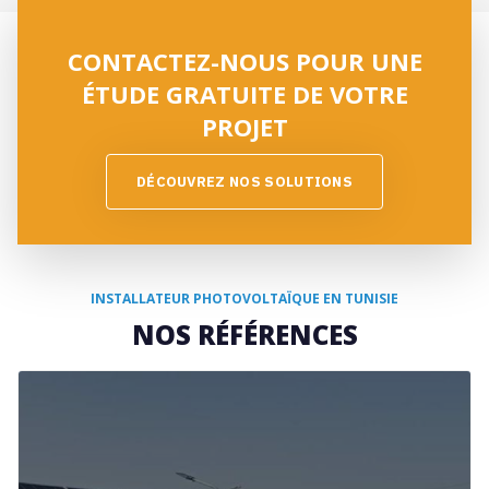
CONTACTEZ-NOUS POUR UNE
ÉTUDE GRATUITE DE VOTRE
PROJET
D
É
C
O
U
V
R
E
Z
N
O
S
S
O
L
U
T
I
O
N
S
INSTALLATEUR PHOTOVOLTAÏQUE EN TUNISIE
NOS RÉFÉRENCES